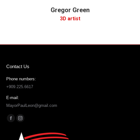
Gregor Green
3D artist
Contact Us
Phone numbers:
+909.225.6617
E-mail:
MayorPaulLeon@gmail.com
Find us on:
Facebook
Instagram
page
page
opens
opens