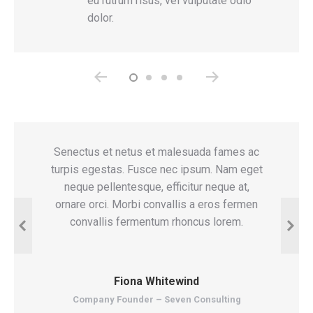
eu rutrum risus, vel vulputate odio
dolor.
es ac
Senectus et netus et malesuada fames ac
G
m eget
turpis egestas. Fusce nec ipsum. Nam eget
sene
at,
neque pellentesque, efficitur neque at,
turp
ermen
ornare orci. Morbi convallis a eros fermen
neque
eget
convallis fermentum rhoncus lorem.
ferme
Fiona Whitewind
Company Founder – Seven Consulting