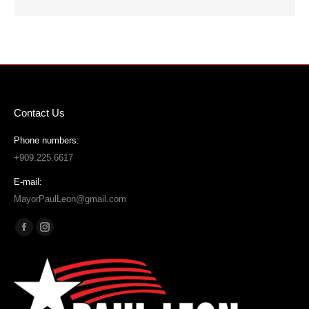
Contact Us
Phone numbers:
+909.225.6617
E-mail:
MayorPaulLeon@gmail.com
Find us on:
Facebook
Instagram
page
page
opens
opens
in
in
new
new