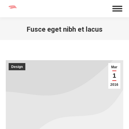
Fusce eget nibh et lacus
You are here:
Design
Mar
1
2016