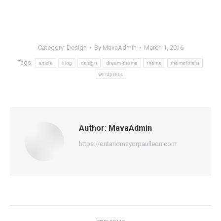
Category:
Design
By
MavaAdmin
March 1, 2016
Tags:
article
blog
design
dream-theme
theme
themeforest
wordpress
Author:
MavaAdmin
https://ontariomayorpaulleon.com
Post