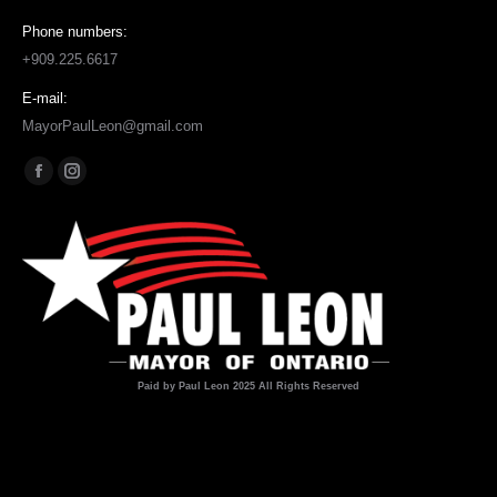
Phone numbers:
+909.225.6617
E-mail:
MayorPaulLeon@gmail.com
Find us on:
Facebook
Instagram
page
page
opens
opens
in
in
new
new
window
window
Paid by Paul Leon 2025 All Rights Reserved