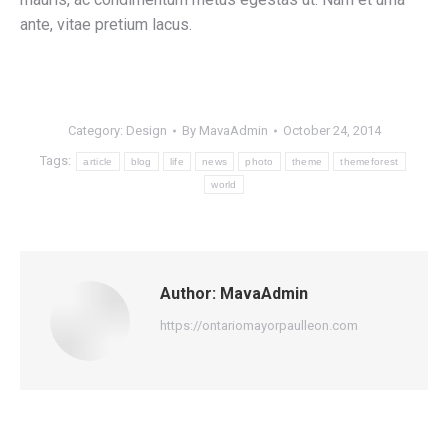
ante, vitae pretium lacus.
Category:
Design
By
MavaAdmin
October 24, 2014
Tags:
article
blog
life
news
photo
theme
themeforest
world
Author:
MavaAdmin
https://ontariomayorpaulleon.com